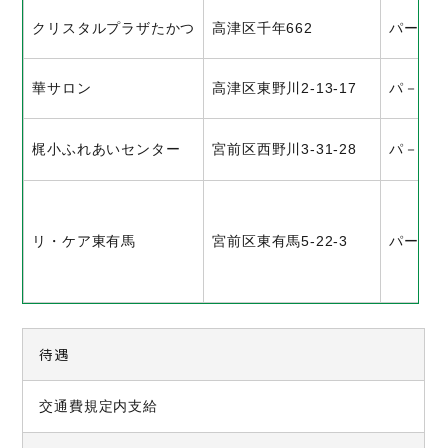
クリスタルプラザたかつ
高津区千年662
パート
華サロン
高津区東野川2-13-17
パ－ト
梶小ふれあいセンター
宮前区西野川3-31-28
パ－ト
リ・ケア東有馬
宮前区東有馬5-22-3
パート
待遇
交通費規定内支給