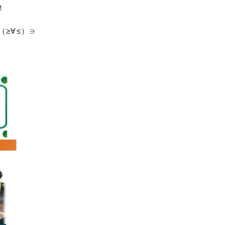
！
≥∀≤）∋