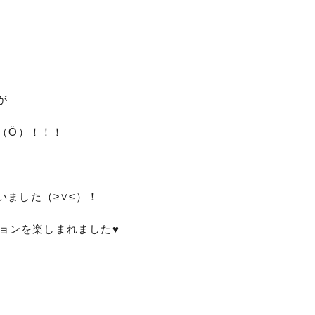
が
（Ö）！！！
ました（≥∨≤）！
ョンを楽しまれました♥